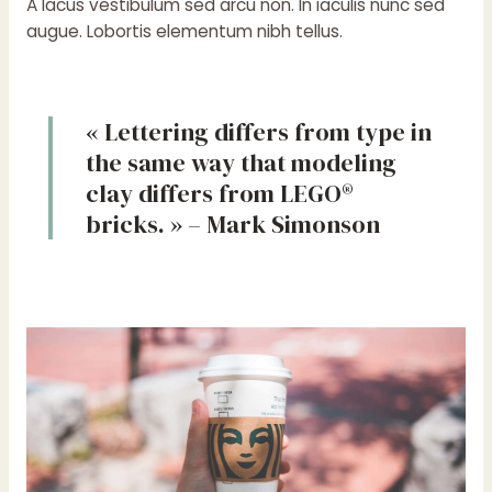
A lacus vestibulum sed arcu non. In iaculis nunc sed
augue. Lobortis elementum nibh tellus.
« Lettering differs from type in
the same way that modeling
clay differs from LEGO®
bricks. » – Mark Simonson